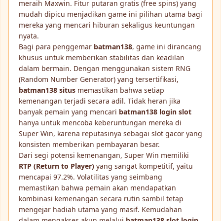
meraih Maxwin. Fitur putaran gratis (free spins) yang
mudah dipicu menjadikan game ini pilihan utama bagi
mereka yang mencari hiburan sekaligus keuntungan
nyata.
Bagi para penggemar
batman138
, game ini dirancang
khusus untuk memberikan stabilitas dan keadilan
dalam bermain. Dengan menggunakan sistem RNG
(Random Number Generator) yang tersertifikasi,
batman138 situs
memastikan bahwa setiap
kemenangan terjadi secara adil. Tidak heran jika
banyak pemain yang mencari
batman138 login slot
hanya untuk mencoba keberuntungan mereka di
Super Win, karena reputasinya sebagai slot gacor yang
konsisten memberikan pembayaran besar.
Dari segi potensi kemenangan, Super Win memiliki
RTP (Return to Player)
yang sangat kompetitif, yaitu
mencapai 97.2%. Volatilitas yang seimbang
memastikan bahwa pemain akan mendapatkan
kombinasi kemenangan secara rutin sambil tetap
mengejar hadiah utama yang masif. Kemudahan
dalam mengakses akun melalui
batman138 slot login