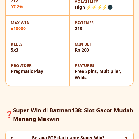
RTP
VOLATILITY
97.2%
High ⚡⚡⚡⚡🌑
MAX WIN
PAYLINES
x10000
243
REELS
MIN BET
5x3
Rp 200
PROVIDER
FEATURES
Pragmatic Play
Free Spins, Multiplier,
Wilds
Super Win di Batman138: Slot Gacor Mudah
❓
Menang Maxwin
Berapa RTP dari game Super Win?
▼