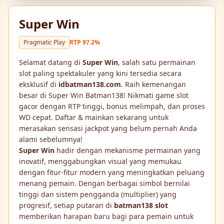
▶
Super Win
Pragmatic Play
RTP 97.2%
Selamat datang di
Super Win
, salah satu permainan
slot paling spektakuler yang kini tersedia secara
eksklusif di
idbatman138.com
. Raih kemenangan
besar di Super Win Batman138! Nikmati game slot
gacor dengan RTP tinggi, bonus melimpah, dan proses
WD cepat. Daftar & mainkan sekarang untuk
merasakan sensasi jackpot yang belum pernah Anda
alami sebelumnya!
Super Win
hadir dengan mekanisme permainan yang
inovatif, menggabungkan visual yang memukau
dengan fitur-fitur modern yang meningkatkan peluang
menang pemain. Dengan berbagai simbol bernilai
tinggi dan sistem pengganda (multiplier) yang
progresif, setiap putaran di
batman138 slot
memberikan harapan baru bagi para pemain untuk