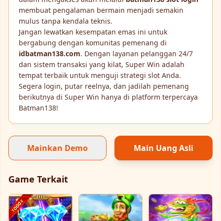
membuat pengalaman bermain menjadi semakin
mulus tanpa kendala teknis.
Jangan lewatkan kesempatan emas ini untuk
bergabung dengan komunitas pemenang di
idbatman138.com
. Dengan layanan pelanggan 24/7
dan sistem transaksi yang kilat, Super Win adalah
tempat terbaik untuk menguji strategi slot Anda.
Segera login, putar reelnya, dan jadilah pemenang
berikutnya di Super Win hanya di platform terpercaya
Batman138!
Mainkan Demo
Main Uang Asli
Game Terkait