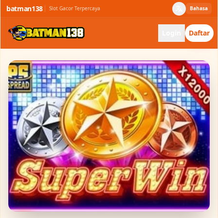
batman138
Slot Gacor Terpercaya
Bahasa
Login
Daftar