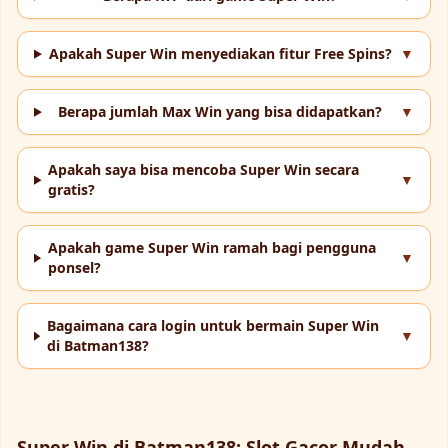
Apakah Super Win menyediakan fitur Free Spins?
▼
Berapa jumlah Max Win yang bisa didapatkan?
▼
Apakah saya bisa mencoba Super Win secara
▼
gratis?
Apakah game Super Win ramah bagi pengguna
▼
ponsel?
Bagaimana cara login untuk bermain Super Win
▼
di Batman138?
Super Win di Batman138: Slot Gacor Mudah