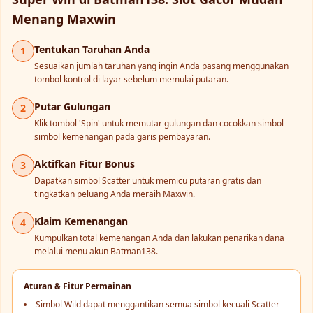
Menang Maxwin
Tentukan Taruhan Anda
1
Sesuaikan jumlah taruhan yang ingin Anda pasang menggunakan
tombol kontrol di layar sebelum memulai putaran.
Putar Gulungan
2
Klik tombol 'Spin' untuk memutar gulungan dan cocokkan simbol-
simbol kemenangan pada garis pembayaran.
Aktifkan Fitur Bonus
3
Dapatkan simbol Scatter untuk memicu putaran gratis dan
tingkatkan peluang Anda meraih Maxwin.
Klaim Kemenangan
4
Kumpulkan total kemenangan Anda dan lakukan penarikan dana
melalui menu akun Batman138.
Aturan & Fitur Permainan
Simbol Wild dapat menggantikan semua simbol kecuali Scatter