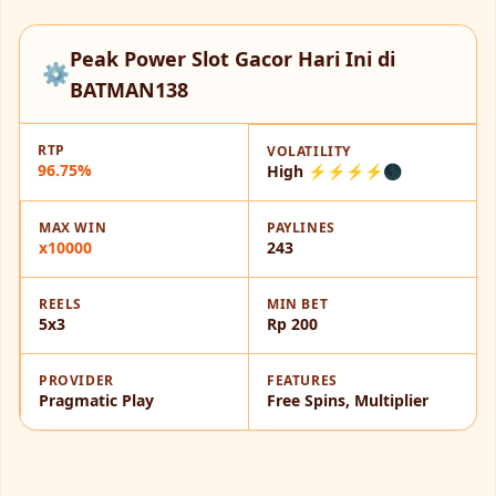
Peak Power Slot Gacor Hari Ini di
⚙️
BATMAN138
RTP
VOLATILITY
96.75%
High ⚡⚡⚡⚡🌑
MAX WIN
PAYLINES
x10000
243
REELS
MIN BET
5x3
Rp 200
PROVIDER
FEATURES
Pragmatic Play
Free Spins, Multiplier