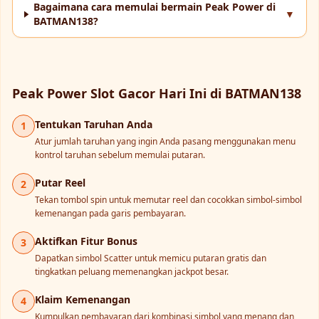
Bagaimana cara memulai bermain Peak Power di
▼
BATMAN138?
Peak Power Slot Gacor Hari Ini di BATMAN138
Tentukan Taruhan Anda
1
Atur jumlah taruhan yang ingin Anda pasang menggunakan menu
kontrol taruhan sebelum memulai putaran.
Putar Reel
2
Tekan tombol spin untuk memutar reel dan cocokkan simbol-simbol
kemenangan pada garis pembayaran.
Aktifkan Fitur Bonus
3
Dapatkan simbol Scatter untuk memicu putaran gratis dan
tingkatkan peluang memenangkan jackpot besar.
Klaim Kemenangan
4
Kumpulkan pembayaran dari kombinasi simbol yang menang dan