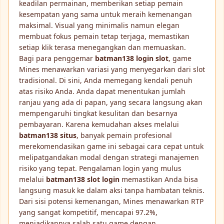
keadilan permainan, memberikan setiap pemain
kesempatan yang sama untuk meraih kemenangan
maksimal. Visual yang minimalis namun elegan
membuat fokus pemain tetap terjaga, memastikan
setiap klik terasa menegangkan dan memuaskan.
Bagi para penggemar
batman138 login slot
, game
Mines menawarkan variasi yang menyegarkan dari slot
tradisional. Di sini, Anda memegang kendali penuh
atas risiko Anda. Anda dapat menentukan jumlah
ranjau yang ada di papan, yang secara langsung akan
mempengaruhi tingkat kesulitan dan besarnya
pembayaran. Karena kemudahan akses melalui
batman138 situs
, banyak pemain profesional
merekomendasikan game ini sebagai cara cepat untuk
melipatgandakan modal dengan strategi manajemen
risiko yang tepat. Pengalaman login yang mulus
melalui
batman138 slot login
memastikan Anda bisa
langsung masuk ke dalam aksi tanpa hambatan teknis.
Dari sisi potensi kemenangan, Mines menawarkan RTP
yang sangat kompetitif, mencapai 97.2%,
menjadikannya salah satu game dengan