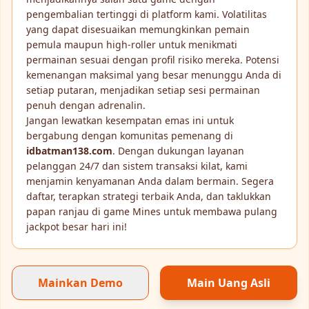
pengembalian tertinggi di platform kami. Volatilitas
yang dapat disesuaikan memungkinkan pemain
pemula maupun high-roller untuk menikmati
permainan sesuai dengan profil risiko mereka. Potensi
kemenangan maksimal yang besar menunggu Anda di
setiap putaran, menjadikan setiap sesi permainan
penuh dengan adrenalin.
Jangan lewatkan kesempatan emas ini untuk
bergabung dengan komunitas pemenang di
idbatman138.com
. Dengan dukungan layanan
pelanggan 24/7 dan sistem transaksi kilat, kami
menjamin kenyamanan Anda dalam bermain. Segera
daftar, terapkan strategi terbaik Anda, dan taklukkan
papan ranjau di game Mines untuk membawa pulang
jackpot besar hari ini!
Mainkan Demo
Main Uang Asli